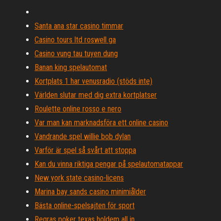
Santa ana star casino timmar
Casino tours ltd roswell ga
Casino vung tau tuyen dung
Banan king spelautomat
Kortplats 1 har venusradio (stöds inte)
Världen slutar med dig extra kortplatser
Roulette online rosso e nero
Var man kan marknadsföra ett online casino
Vandrande spel willie bob dylan
Varför är spel så svårt att stoppa
Kan du vinna riktiga pengar på spelautomatappar
New york state casino-licens
Marina bay sands casino minimiålder
Bästa online-spelsajten för sport
Regras poker texas holdem all in