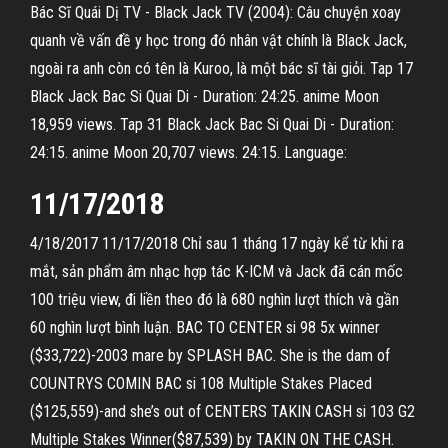
Bác Sĩ Quái Dị TV - Black Jack TV (2004): Câu chuyện xoay
quanh về vấn đề y học trong đó nhân vật chính là Black Jack,
ngoài ra anh còn có tên là Kuroo, là một bác sĩ tài giỏi. Tap 17
Black Jack Bac Si Quai Di - Duration: 24:25. anime Moon
18,959 views. Tap 31 Black Jack Bac Si Quai Di - Duration:
24:15. anime Moon 20,707 views. 24:15. Language:
11/17/2018
4/18/2017 11/17/2018 Chỉ sau 1 tháng 17 ngày kể từ khi ra
mắt, sản phẩm âm nhạc hợp tác K-ICM và Jack đã cán mốc
100 triệu view, đi liền theo đó là 680 nghìn lượt thích và gần
60 nghìn lượt bình luận. BAC TO CENTER si 98 5x winner
($33,722)-2003 mare by SPLASH BAC. She is the dam of
COUNTRYS COMIN BAC si 108 Multiple Stakes Placed
($125,559)-and she’s out of CENTERS TAKIN CASH si 103 G2
Multiple Stakes Winner($87,539) by TAKIN ON THE CASH.