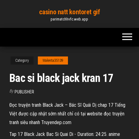
Skip
casino natt kontoret gif
to
parimatchhvfc.web.app
the
content
Category
Walenta35139
Bac si black jack kran 17
By
PUBLISHER
Đọc truyện tranh Black Jack – Bác Sĩ Quái Dị chap 17 Tiếng
Việt được cập nhật sớm nhất chỉ có tại website đọc truyện
tranh siêu nhanh Truyendep.com
Tap 17 Black Jack Bac Si Quai Di - Duration: 24:25. anime