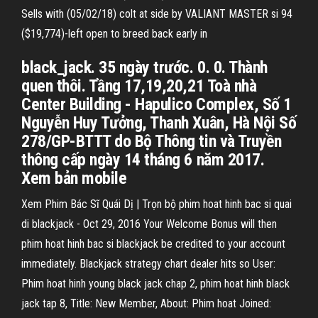
Sells with (05/02/18) colt at side by VALIANT MASTER si 94
($19,774)-left open to breed back early in
black_jack. 35 ngày trước. 0. 0. Thành
quen thôi. Tầng 17,19,20,21 Toà nhà
Center Building - Hapulico Complex, Số 1
Nguyễn Huy Tưởng, Thanh Xuân, Hà Nội Số
278/GP-BTTT do Bộ Thông tin và Truyền
thông cấp ngày 14 tháng 6 năm 2017.
Xem bản mobile
Xem Phim Bác Sĩ Quái Dị | Trọn bộ phim hoat hinh bac si quai
di blackjack - Oct 29, 2016 Your Welcome Bonus will then
phim hoat hinh bac si blackjack be credited to your account
immediately. Blackjack strategy chart dealer hits so User:
Phim hoat hinh young black jack chap 2, phim hoat hinh black
jack tap 8, Title: New Member, About: Phim hoat Joined: