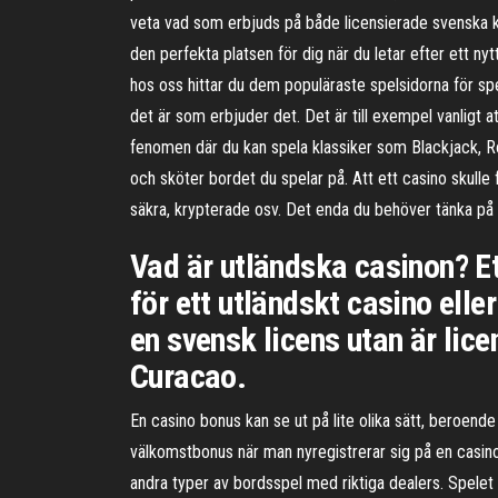
veta vad som erbjuds på både licensierade svenska ka
den perfekta platsen för dig när du letar efter ett nyt
hos oss hittar du dem populäraste spelsidorna för spe
det är som erbjuder det. Det är till exempel vanligt a
fenomen där du kan spela klassiker som Blackjack, Ro
och sköter bordet du spelar på. Att ett casino skulle f
säkra, krypterade osv. Det enda du behöver tänka på när
Vad är utländska casinon? Et
för ett utländskt casino elle
en svensk licens utan är lice
Curacao.
En casino bonus kan se ut på lite olika sätt, beroende
välkomstbonus när man nyregistrerar sig på en casinos
andra typer av bordsspel med riktiga dealers. Spelet 