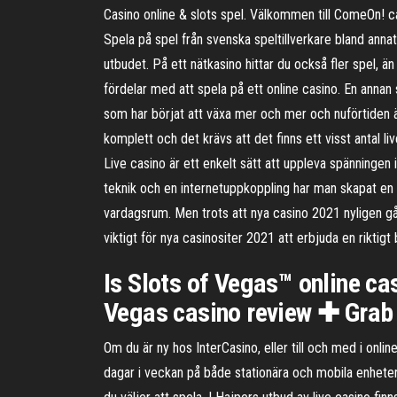
Casino online & slots spel. Välkommen till ComeOn! ca
Spela på spel från svenska speltillverkare bland ann
utbudet. På ett nätkasino hittar du också fler spel, än
fördelar med att spela på ett online casino. En annan
som har börjat att växa mer och mer och nuförtiden är
komplett och det krävs att det finns ett visst antal li
Live casino är ett enkelt sätt att uppleva spänninge
teknik och en internetuppkoppling har man skapat en li
vardagsrum. Men trots att nya casino 2021 nyligen gått 
viktigt för nya casinositer 2021 att erbjuda en riktig
Is Slots of Vegas™ online ca
Vegas casino review ✚ Gra
Om du är ny hos InterCasino, eller till och med i onlin
dagar i veckan på både stationära och mobila enheter