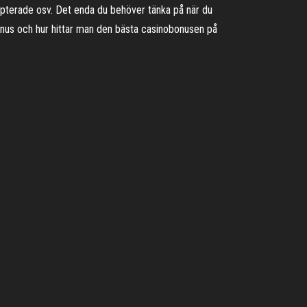
 krypterade osv. Det enda du behöver tänka på när du
 bonus och hur hittar man den bästa casinobonusen på