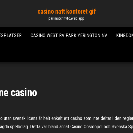
casino natt kontoret gif
parimatchhvfc.web.app
ESPLATSER
CASINO WEST RV PARK YERINGTON NV
KINGDOM
ine casino
no utan svensk licens är helt enkelt ett casino som inte deltar i den re
 ägda spelbolag. Detta var bland annat Casino Cosmopol och Svenska Sp