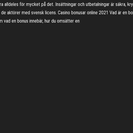
rlora alldeles för mycket på det. Insättningar och utbetalningar är säkra,
g till de aktörer med svensk licens. Casino bonusar online 2021 Vad är en
nom vad en bonus innebär, hur du omsätter en