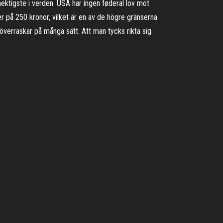
ektigste i verden. USA har ingen føderal lov mot
er på 250 kronor, vilket är en av de högre gränserna
överraskar på många sätt. Att man tycks rikta sig