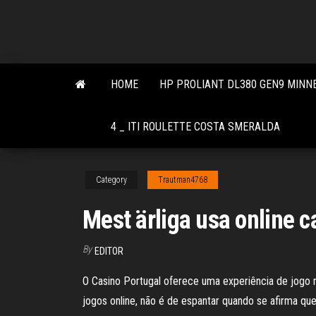
Skip
to
the
content
HOME
HP PROLIANT DL380 GEN9 MINN
4 _ ITI ROULETTE COSTA SMERALDA
Category
Trautman4768
Mest ärliga usa online c
By
EDITOR
O Casino Portugal oferece uma experiência de jogo 
jogos online, não é de espantar quando se afirma que 