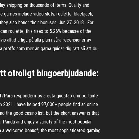
ay shipping on thousands of items. Quality and
 games include video slots, roulette, blackjack,
they also honor their bonuses. Jun 27, 2018 · For
can roulette, this rises to 5.26% because of the
 alltid ärliga på alla plan i våra recensioner av
iga proffs som mer än gärna guidar dig rätt så att du
t otroligt bingoerbjudande:
021?Para respondermos a esta questão é importante
in 2021 I have helped 97,000+ people find an online
d the good casino list, but the short answer is that
al Panda and enjoy a variety of the most popular
th a welcome bonus*, the most sophisticated gaming