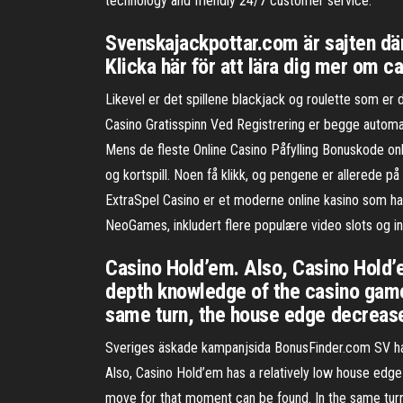
technology and friendly 24/7 customer service.
Svenskajackpottar.com är sajten där 
Klicka här för att lära dig mer om ca
Likevel er det spillene blackjack og roulette som er 
Casino Gratisspinn Ved Registrering er begge autom
Mens de fleste Online Casino Påfylling Bonuskode onli
og kortspill. Noen få klikk, og pengene er allerede på
ExtraSpel Casino er et moderne online kasino som har
NeoGames, inkludert flere populære video slots og ins
Casino Hold’em. Also, Casino Hold’e
depth knowledge of the casino game
same turn, the house edge decreases
Sveriges äskade kampanjsida BonusFinder.com SV har 
Also, Casino Hold’em has a relatively low house edg
move for that moment can be found. In the same turn,