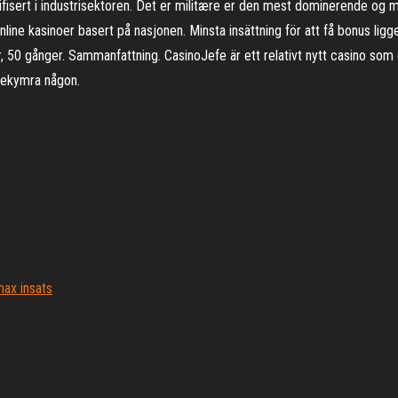
isert i industrisektoren. Det er militære er den mest dominerende og m
line kasinoer basert på nasjonen. Minsta insättning för att få bonus ligg
, 50 gånger. Sammanfattning. CasinoJefe är ett relativt nytt casino som 
bekymra någon.
max insats